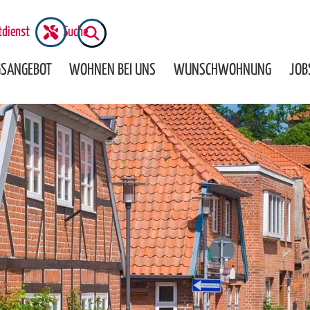
tdienst
Suche
n
SANGEBOT
WOHNEN BEI UNS
WUNSCHWOHNUNG
JOB