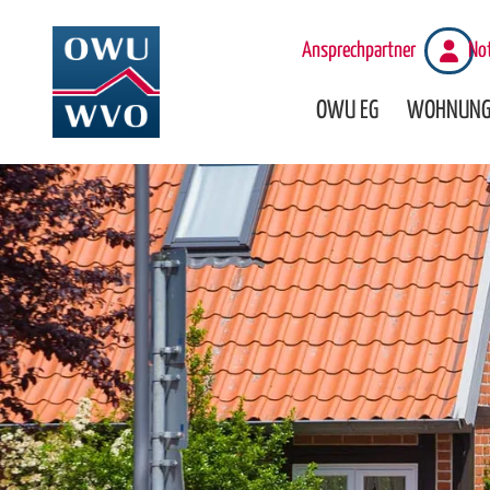
Ansprechpartner
No
Navigation überspringe
OWU EG
WOHNUNG